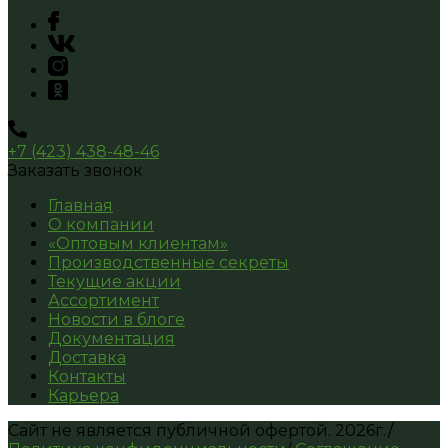
+7 (423) 438-48-46
Заказать звонок
Главная
О компании
«Оптовым клиентам»
Производственные секреты
Текущие акции
Ассортимент
Новости в блоге
Документация
Доставка
Контакты
Карьера
Сайт не является публичной офертой.
2026г.
/